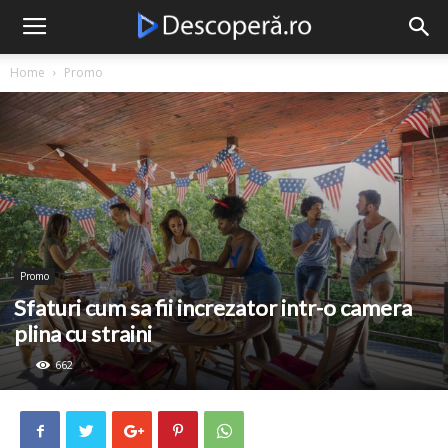
Descopera
Home
Promo
Promo
Sfaturi cum sa fii increzator intr-o camera
plina cu straini
662