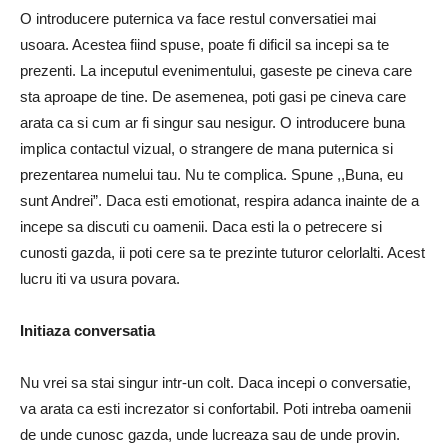
O introducere puternica va face restul conversatiei mai
usoara. Acestea fiind spuse, poate fi dificil sa incepi sa te
prezenti. La inceputul evenimentului, gaseste pe cineva care
sta aproape de tine. De asemenea, poti gasi pe cineva care
arata ca si cum ar fi singur sau nesigur. O introducere buna
implica contactul vizual, o strangere de mana puternica si
prezentarea numelui tau. Nu te complica. Spune ,,Buna, eu
sunt Andrei”. Daca esti emotionat, respira adanca inainte de a
incepe sa discuti cu oamenii. Daca esti la o petrecere si
cunosti gazda, ii poti cere sa te prezinte tuturor celorlalti. Acest
lucru iti va usura povara.
Initiaza conversatia
Nu vrei sa stai singur intr-un colt. Daca incepi o conversatie,
va arata ca esti increzator si confortabil. Poti intreba oamenii
de unde cunosc gazda, unde lucreaza sau de unde provin.