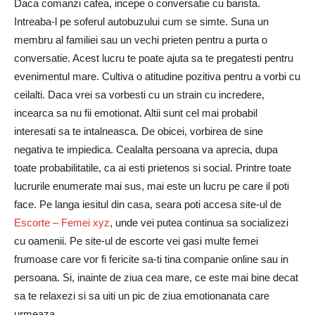
Daca comanzi cafea, incepe o conversatie cu barista.
Intreaba-l pe soferul autobuzului cum se simte. Suna un
membru al familiei sau un vechi prieten pentru a purta o
conversatie. Acest lucru te poate ajuta sa te pregatesti pentru
evenimentul mare. Cultiva o atitudine pozitiva pentru a vorbi cu
ceilalti. Daca vrei sa vorbesti cu un strain cu incredere,
incearca sa nu fii emotionat. Altii sunt cel mai probabil
interesati sa te intalneasca. De obicei, vorbirea de sine
negativa te impiedica. Cealalta persoana va aprecia, dupa
toate probabilitatile, ca ai esti prietenos si social. Printre toate
lucrurile enumerate mai sus, mai este un lucru pe care il poti
face. Pe langa iesitul din casa, seara poti accesa site-ul de
Escorte – Femei xyz
, unde vei putea continua sa socializezi
cu oamenii. Pe site-ul de escorte vei gasi multe femei
frumoase care vor fi fericite sa-ti tina companie online sau in
persoana. Si, inainte de ziua cea mare, ce este mai bine decat
sa te relaxezi si sa uiti un pic de ziua emotionanata care
urmeaza.