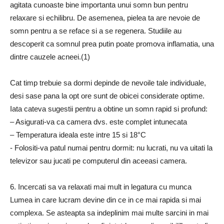
agitata cunoaste bine importanta unui somn bun pentru
relaxare si echilibru. De asemenea, pielea ta are nevoie de
somn pentru a se reface si a se regenera. Studiile au
descoperit ca somnul prea putin poate promova inflamatia, una
dintre cauzele acneei.(1)
Cat timp trebuie sa dormi depinde de nevoile tale individuale,
desi sase pana la opt ore sunt de obicei considerate optime.
Iata cateva sugestii pentru a obtine un somn rapid si profund:
– Asigurati-va ca camera dvs. este complet intunecata
– Temperatura ideala este intre 15 si 18°C
​​- Folositi-va patul numai pentru dormit: nu lucrati, nu va uitati la
televizor sau jucati pe computerul din aceeasi camera.
6. Incercati sa va relaxati mai mult in legatura cu munca
Lumea in care lucram devine din ce in ce mai rapida si mai
complexa. Se asteapta sa indeplinim mai multe sarcini in mai