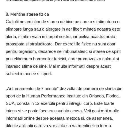
8. Mentine starea fizica
Cu totii ne amintim de starea de bine pe care o simtim dupa o
plimbare lunga sau o alergare in aer liber: mintea noastra este
alerta, simtim viata in corpul nostru, iar pielea noastra arata
proaspata si stralucitoare. Dar exercitiile fizice nu sunt doar
pentru organism, deoarece ne imbunatatesc si starea de spirit
prin eliberarea hormonilor fericirii, care promoveaza calmul si
intaresc stima de sine. Mai multe informatii despre acest
subiect in acnee si sport.
„Antrenamentul de 7 minute” dezvoltat de oamenii de stiinta din
sport de la Human Performance Institute din Orlando, Florida,
SUA, consta in 12 exercitii pentru intregul corp. Este foarte
intens si se poate face cu usurinta acasa. Veti gasi mai multe
informatii online despre aceasta metoda si, de asemenea,
diferite aplicatii care va vor ajuta sa va mentineti in forma