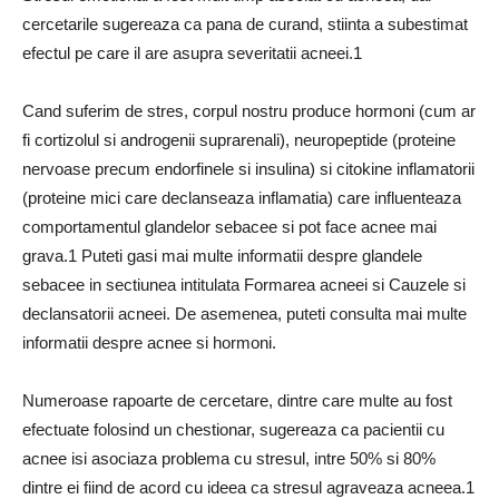
cercetarile sugereaza ca pana de curand, stiinta a subestimat
efectul pe care il are asupra severitatii acneei.1
Cand suferim de stres, corpul nostru produce hormoni (cum ar
fi cortizolul si androgenii suprarenali), neuropeptide (proteine ​​
nervoase precum endorfinele si insulina) si citokine inflamatorii
(proteine ​​mici care declanseaza inflamatia) care influenteaza
comportamentul glandelor sebacee si pot face acnee mai
grava.1 Puteti gasi mai multe informatii despre glandele
sebacee in sectiunea intitulata Formarea acneei si Cauzele si
declansatorii acneei. De asemenea, puteti consulta mai multe
informatii despre acnee si hormoni.
Numeroase rapoarte de cercetare, dintre care multe au fost
efectuate folosind un chestionar, sugereaza ca pacientii cu
acnee isi asociaza problema cu stresul, intre 50% si 80%
dintre ei fiind de acord cu ideea ca stresul agraveaza acneea.1