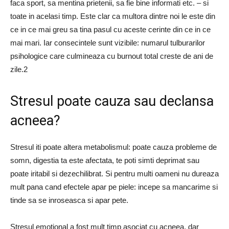
faca sport, sa mentina prietenii, sa fie bine informati etc. – si
toate in acelasi timp. Este clar ca multora dintre noi le este din
ce in ce mai greu sa tina pasul cu aceste cerinte din ce in ce
mai mari. Iar consecintele sunt vizibile: numarul tulburarilor
psihologice care culmineaza cu burnout total creste de ani de
zile.2
Stresul poate cauza sau declansa
acneea?
Stresul iti poate altera metabolismul: poate cauza probleme de
somn, digestia ta este afectata, te poti simti deprimat sau
poate iritabil si dezechilibrat. Si pentru multi oameni nu dureaza
mult pana cand efectele apar pe piele: incepe sa mancarime si
tinde sa se inroseasca si apar pete.
Stresul emotional a fost mult timp asociat cu acneea, dar