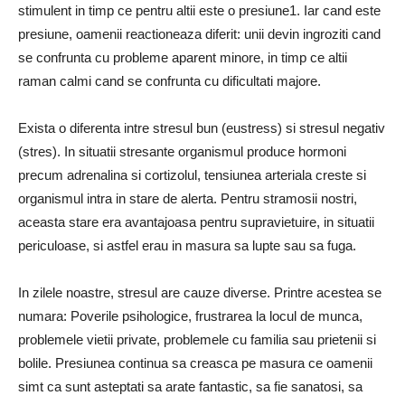
stimulent in timp ce pentru altii este o presiune1. Iar cand este
presiune, oamenii reactioneaza diferit: unii devin ingroziti cand
se confrunta cu probleme aparent minore, in timp ce altii
raman calmi cand se confrunta cu dificultati majore.
Exista o diferenta intre stresul bun (eustress) si stresul negativ
(stres). In situatii stresante organismul produce hormoni
precum adrenalina si cortizolul, tensiunea arteriala creste si
organismul intra in stare de alerta. Pentru stramosii nostri,
aceasta stare era avantajoasa pentru supravietuire, in situatii
periculoase, si astfel erau in masura sa lupte sau sa fuga.
In zilele noastre, stresul are cauze diverse. Printre acestea se
numara: Poverile psihologice, frustrarea la locul de munca,
problemele vietii private, problemele cu familia sau prietenii si
bolile. Presiunea continua sa creasca pe masura ce oamenii
simt ca sunt asteptati sa arate fantastic, sa fie sanatosi, sa