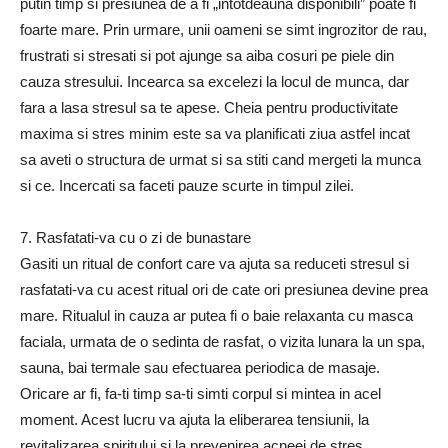
putin timp si presiunea de a fi „intotdeauna disponibili” poate fi
foarte mare. Prin urmare, unii oameni se simt ingrozitor de rau,
frustrati si stresati si pot ajunge sa aiba cosuri pe piele din
cauza stresului. Incearca sa excelezi la locul de munca, dar
fara a lasa stresul sa te apese. Cheia pentru productivitate
maxima si stres minim este sa va planificati ziua astfel incat
sa aveti o structura de urmat si sa stiti cand mergeti la munca
si ce. Incercati sa faceti pauze scurte in timpul zilei.
7. Rasfatati-va cu o zi de bunastare
Gasiti un ritual de confort care va ajuta sa reduceti stresul si
rasfatati-va cu acest ritual ori de cate ori presiunea devine prea
mare. Ritualul in cauza ar putea fi o baie relaxanta cu masca
faciala, urmata de o sedinta de rasfat, o vizita lunara la un spa,
sauna, bai termale sau efectuarea periodica de masaje.
Oricare ar fi, fa-ti timp sa-ti simti corpul si mintea in acel
moment. Acest lucru va ajuta la eliberarea tensiunii, la
revitalizarea spiritului si la prevenirea acneei de stres.