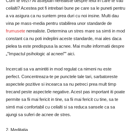
Cum te vezi? Ai asteptari nerealiste despre felul in care te vad
ceilalti? Acestea pot fi intrebari bune pe care sa le puneti pentru
a va asigura ca nu suntem prea duri cu noi insine. Multi dau
vina pe mass-media pentru stabilirea unor standarde de
frumusete
nerealiste. Determina un stres mare sa simti in mod
constant ca nu poti indeplini aceste standarde, mai ales daca
pielea ta este predispusa la acnee. Mai multe informatii despre
„”Impactul psihologic al acneei”” aici.
Incercati sa va amintiti in mod regulat ca nimeni nu este
perfect. Concentreaza-te pe punctele tale tari, sarbatoreste
aspectele pozitive si incearca sa nu petreci prea mult timp
trecand peste aspectele negative. Acest pas important iti poate
permite sa fii mai fericit in tine, sa fii mai fericit cu tine, sa te
simti mai confortabil cu ceilalti si sa reduca sansele ca sa
ajungi sa suferi de acnee de stres.
2. Meditatia