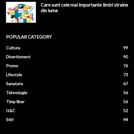
Care sunt cele mai importante limbi straine
din lume
POPULAR CATEGORY
Cultura
99
Divertisment
90
Promo
76
Lifestyle
73
Sanatate
67
Tehnologie
56
Timp liber
56
It&C
52
Stiri
44