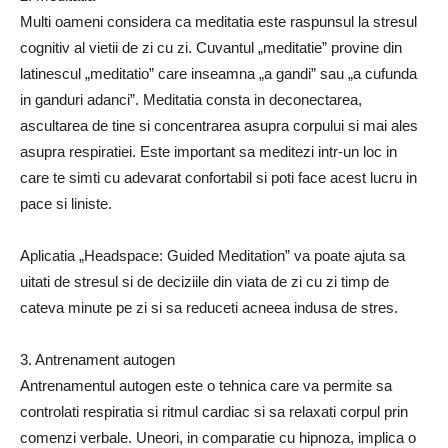
Multi oameni considera ca meditatia este raspunsul la stresul
cognitiv al vietii de zi cu zi. Cuvantul „meditatie” provine din
latinescul „meditatio” care inseamna „a gandi” sau „a cufunda
in ganduri adanci”. Meditatia consta in deconectarea,
ascultarea de tine si concentrarea asupra corpului si mai ales
asupra respiratiei. Este important sa meditezi intr-un loc in
care te simti cu adevarat confortabil si poti face acest lucru in
pace si liniste.
Aplicatia „Headspace: Guided Meditation” va poate ajuta sa
uitati de stresul si de deciziile din viata de zi cu zi timp de
cateva minute pe zi si sa reduceti acneea indusa de stres.
3. Antrenament autogen
Antrenamentul autogen este o tehnica care va permite sa
controlati respiratia si ritmul cardiac si sa relaxati corpul prin
comenzi verbale. Uneori, in comparatie cu hipnoza, implica o