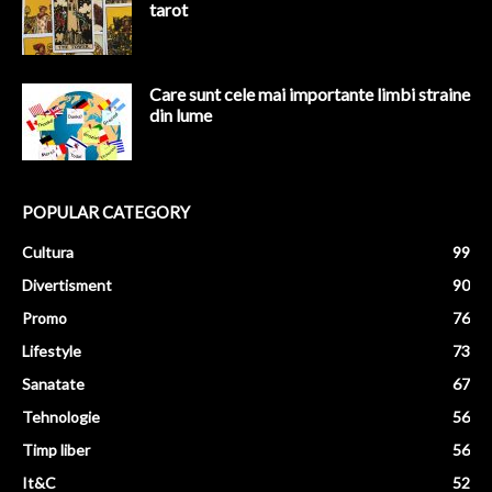
tarot
Care sunt cele mai importante limbi straine
din lume
POPULAR CATEGORY
Cultura
99
Divertisment
90
Promo
76
Lifestyle
73
Sanatate
67
Tehnologie
56
Timp liber
56
It&C
52