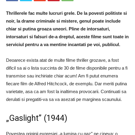
Thrillerele fac multe lucruri grele. De la povesti politiste si
noir, la drame criminale si mistere, genul poate include
chiar si putina groaza uneori. Pline de intorsaturi,
intorsaturi si falsuri de-a dreptul, aceste filme sunt toate in
serviciul pentru a va mentine incantati pe voi, publicul.
Deoarece exista atat de multe filme thriller grozave, a fost
dificil sa ai o lista succinta de 30 de filme disponibile pentru a fi
transmise sau inchiriate chiar acum! Am fi putut enumera
fiecare film de Alfred Hitchcock, de exemplu. Dar meriti putina
varietate, asa ca am fost la inaltimea provocarii. Continuati sa
derulati si pregatiti-va sa va asezati pe marginea scaunului.
„Gaslight” (1944)
Povestea originii expresiei „a lumina cu gaz” pe cineva: o