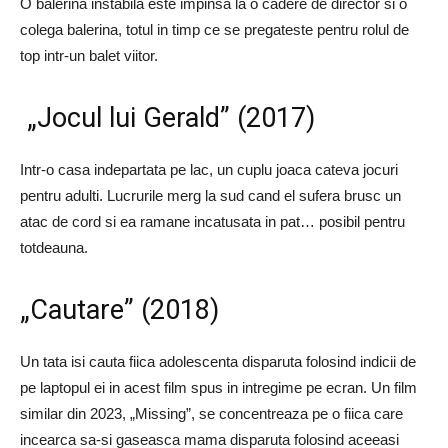
O balerina instabila este impinsa la o cadere de director si o
colega balerina, totul in timp ce se pregateste pentru rolul de
top intr-un balet viitor.
„Jocul lui Gerald” (2017)
Intr-o casa indepartata pe lac, un cuplu joaca cateva jocuri
pentru adulti. Lucrurile merg la sud cand el sufera brusc un
atac de cord si ea ramane incatusata in pat… posibil pentru
totdeauna.
„Cautare” (2018)
Un tata isi cauta fiica adolescenta disparuta folosind indicii de
pe laptopul ei in acest film spus in intregime pe ecran. Un film
similar din 2023, „Missing”, se concentreaza pe o fiica care
incearca sa-si gaseasca mama disparuta folosind aceeasi